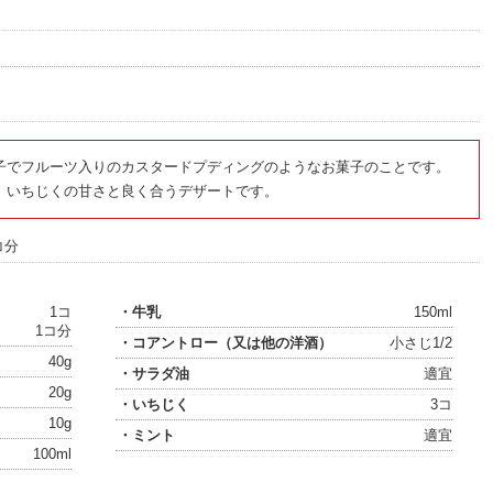
子でフルーツ入りのカスタードプディングのようなお菓子のことです。
、いちじくの甘さと良く合うデザートです。
コ分
1コ
・牛乳
150ml
1コ分
・コアントロー（又は他の洋酒）
小さじ1/2
40g
・サラダ油
適宜
20g
・いちじく
3コ
10g
・ミント
適宜
100ml