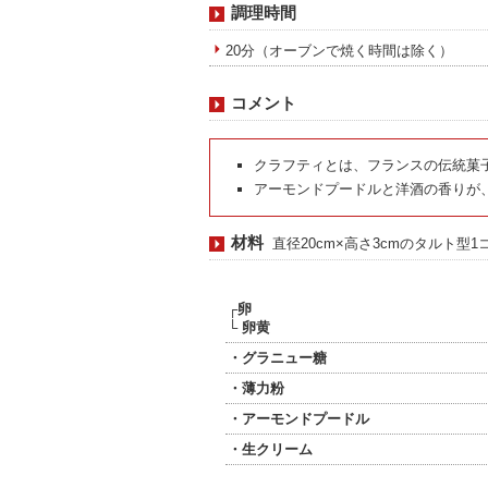
調理時間
20分（オーブンで焼く時間は除く）
コメント
クラフティとは、フランスの伝統菓
アーモンドプードルと洋酒の香りが
材料
直径20cm×高さ3cmのタルト型1
┌卵
└ 卵黄
・グラニュー糖
・薄力粉
・アーモンドプードル
・生クリーム