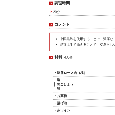
調理時間
20分
コメント
中国黒酢を使用することで、濃厚な
野菜は生で添えることで、初夏らし
材料
4人分
・豚肩ロース肉（塊）
┌ 塩
│ 黒こしょう
└ 卵
・片栗粉
・揚げ油
・赤ワイン