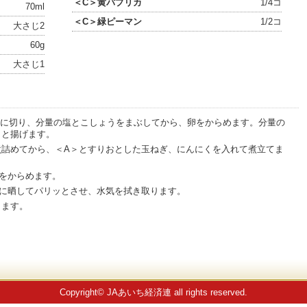
＜C＞黄パプリカ
1/4コ
70ml
＜C＞緑ピーマン
1/2コ
大さじ2
60g
大さじ1
棒状に切り、分量の塩とこしょうをまぶしてから、卵をからめます。分量の
ッと揚げます。
煮詰めてから、＜A＞とすりおとした玉ねぎ、にんにくを入れて煮立てま
をからめます。
水に晒してパリッとさせ、水気を拭き取ります。
ります。
Copyright© JAあいち経済連 all rights reserved.