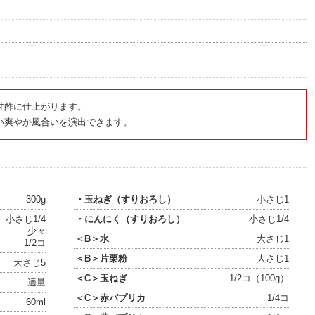
甘酢に仕上がります。
い爽やか風合いを演出できます。
300g
・玉ねぎ（すりおろし）
小さじ1
小さじ1/4
・にんにく（すりおろし）
小さじ1/4
少々
＜B＞水
大さじ1
1/2コ
＜B＞片栗粉
大さじ1
大さじ5
＜C＞玉ねぎ
1/2コ（100g）
適量
＜C＞赤パプリカ
1/4コ
60ml