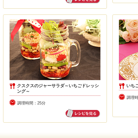
クスクスのジャーサラダ～いちごドレッシ
いち
ング～
調理時
調理時間：25分