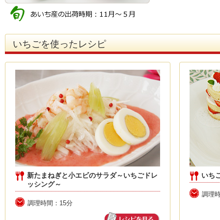
いちごを使ったレシピ
新たまねぎと小エビのサラダ～いちごドレ
いち
ッシング～
調理時
調理時間：15分