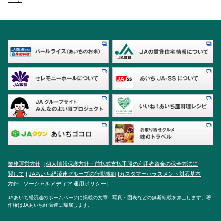
業務運営方針
［
個人情報保護方針・前払式支払手段の利用者資金の保全方法に
関して
|
JAあいち経済連グループの行動規範
|
カスタマーハラスメント対応基本
方針
|
ソーシャルメディア 運用ポリシー
］
JAあいち経済連のホームページに掲載の文章・写真・図表などの無断転載を禁止します。著
作権はJAあいち経済連に帰属します。