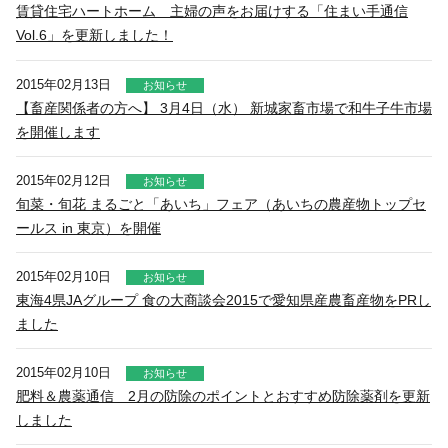
賃貸住宅ハートホーム 主婦の声をお届けする「住まい手通信
Vol.6」を更新しました！
2015年02月13日
お知らせ
【畜産関係者の方へ】 3月4日（水） 新城家畜市場で和牛子牛市場
を開催します
2015年02月12日
お知らせ
旬菜・旬花 まるごと「あいち」フェア（あいちの農産物トップセ
ールス in 東京）を開催
2015年02月10日
お知らせ
東海4県JAグループ 食の大商談会2015で愛知県産農畜産物をPRし
ました
2015年02月10日
お知らせ
肥料＆農薬通信 2月の防除のポイントとおすすめ防除薬剤を更新
しました