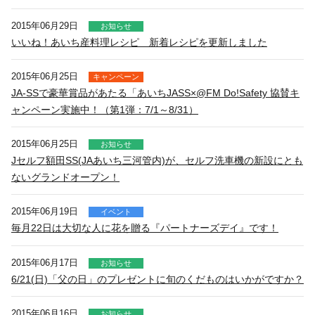
2015年06月29日
お知らせ
いいね！あいち産料理レシピ 新着レシピを更新しました
2015年06月25日
キャンペーン
JA-SSで豪華賞品があたる「あいちJASS×@FM Do!Safety 協賛キ
ャンペーン実施中！（第1弾：7/1～8/31）
2015年06月25日
お知らせ
Jセルフ額田SS(JAあいち三河管内)が、セルフ洗車機の新設にとも
ないグランドオープン！
2015年06月19日
イベント
毎月22日は大切な人に花を贈る『パートナーズデイ』です！
2015年06月17日
お知らせ
6/21(日)「父の日」のプレゼントに旬のくだものはいかがですか？
2015年06月16日
お知らせ