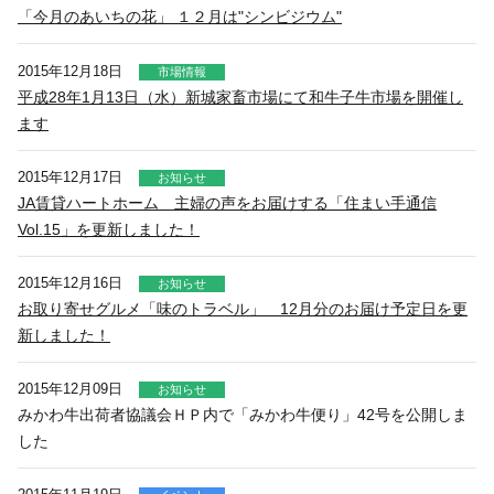
アルバイト採用
「今月のあいちの花」 １２月は"シンビジウム"
青果物の市況概要
直営飲食店
リンク集
牛肉・豚肉・鶏卵を生産の皆様へ
2015年12月18日
市場情報
JA-SS
広報誌「かけはし」
平成28年1月13日（水）新城家畜市場にて和牛子牛市場を開催し
あいち産 畜産物情報ニュース
ます
JA葬祭
お問い合わせ
畜産・お肉市況表一覧
2015年12月17日
直営店のご紹介
お知らせ
農畜産物衛生研究所
JA賃貸ハートホーム 主婦の声をお届けする「住まい手通信
「あいちJA-SS」公式サイト
Vol.15」を更新しました！
肥料・農薬について
「JA葬祭あいち」紹介ページ
肥料＆農薬通信
2015年12月16日
お知らせ
JAの賃貸住宅
お取り寄せグルメ「味のトラベル」 12月分のお届け予定日を更
安心・安全の取り組みについて
新しました！
味のトラベル
営農支援センター
JAタウン「あいちゴコロ」
2015年12月09日
お知らせ
生産履歴管理システム
みかわ牛出荷者協議会ＨＰ内で「みかわ牛便り」42号を公開しま
いいね！あいち産料理レシピ
した
JAあいち版GAP