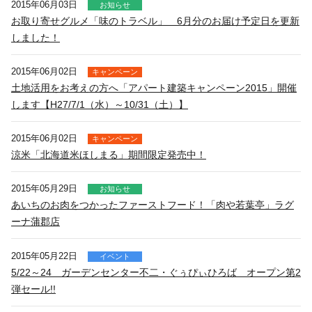
2015年06月03日
お知らせ
お取り寄せグルメ「味のトラベル」 6月分のお届け予定日を更新
しました！
2015年06月02日
キャンペーン
土地活用をお考えの方へ「アパート建築キャンペーン2015」開催
します【H27/7/1（水）～10/31（土）】
2015年06月02日
キャンペーン
涼米「北海道米ほしまる」期間限定発売中！
2015年05月29日
お知らせ
あいちのお肉をつかったファーストフード！「肉や若葉亭」ラグ
ーナ蒲郡店
2015年05月22日
イベント
5/22～24 ガーデンセンター不二・ぐぅぴぃひろば オープン第2
弾セール!!