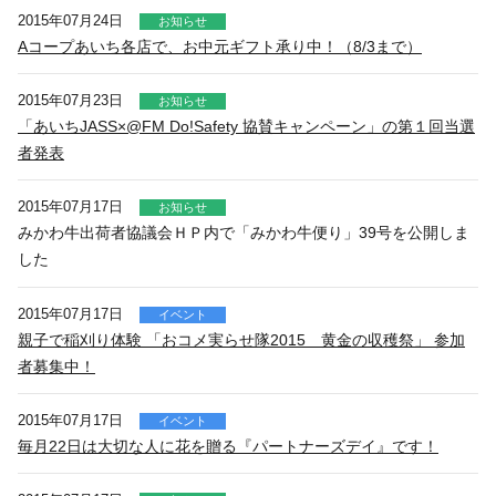
2015年07月24日
お知らせ
Aコープあいち各店で、お中元ギフト承り中！（8/3まで）
2015年07月23日
お知らせ
「あいちJASS×@FM Do!Safety 協賛キャンペーン」の第１回当選
者発表
2015年07月17日
お知らせ
みかわ牛出荷者協議会ＨＰ内で「みかわ牛便り」39号を公開しま
した
2015年07月17日
イベント
親子で稲刈り体験 「おコメ実らせ隊2015 黄金の収穫祭」 参加
者募集中！
2015年07月17日
イベント
毎月22日は大切な人に花を贈る『パートナーズデイ』です！