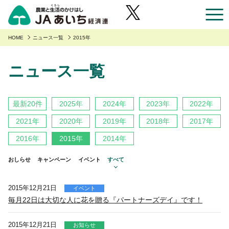
お近くのJAのお店一覧
HOME
ニュース一覧
2015年
ニュース一覧
あいち産のご紹介
あいち産のご紹介
安全・安心へのこだわり
最新20件
2025年
2024年
2023年
2022年
あいちの園芸
安全・安心へのこだわり
あいちの農業
2021年
2020年
2019年
2018年
2017年
あいちの野菜
あいち産 青果物の安全・安心
2016年
2015年
2014年
くらしに役立つ情報
あいちの果物
あいち産 畜産物の安全・安心
おしらせ
キャンペーン
イベント
すべて
くらしに役立つ情報
農家組合員の方へ
あいちの花
あいち産 お米の安全・安心
Aコープ
農家組合員の方へ
JAあいち経済連について
2015年12月21日
イベント
あいちの畜産・お肉
毎月22日は大切な人に花を贈る『パートナーズデイ』です！
野菜・果物・花を生産の皆様へ
グリーンセンター
職員採用
あいちの米・麦・大豆
園芸部の取り組み
2015年12月21日
食肉販売店
お知らせ