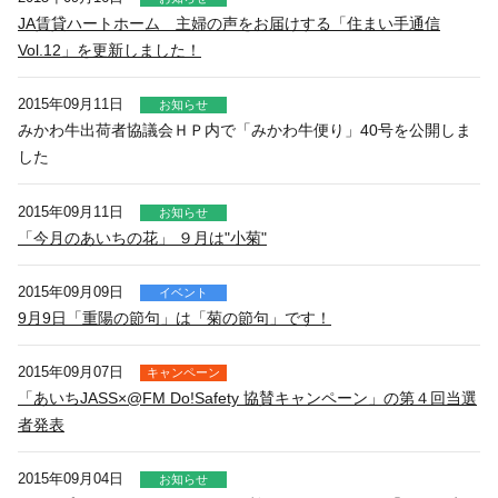
JA賃貸ハートホーム 主婦の声をお届けする「住まい手通信
Vol.12」を更新しました！
2015年09月11日
お知らせ
みかわ牛出荷者協議会ＨＰ内で「みかわ牛便り」40号を公開しま
した
2015年09月11日
お知らせ
「今月のあいちの花」 ９月は"小菊"
2015年09月09日
イベント
9月9日「重陽の節句」は「菊の節句」です！
2015年09月07日
キャンペーン
「あいちJASS×@FM Do!Safety 協賛キャンペーン」の第４回当選
者発表
2015年09月04日
お知らせ