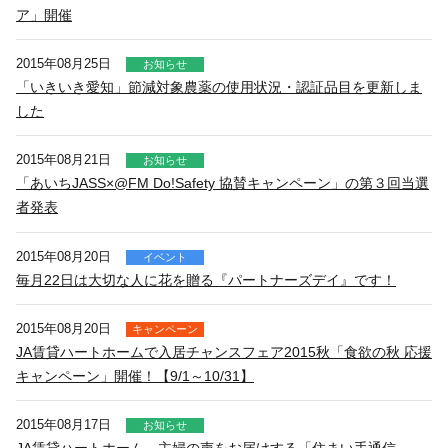
ア」開催
2015年08月25日
お知らせ
「いきいき愛知」節減対象農薬の使用状況・認証品目を更新しま
した
2015年08月21日
お知らせ
「あいちJASS×@FM Do!Safety 協賛キャンペーン」の第３回当選
者発表
2015年08月20日
イベント
毎月22日は大切な人に花を贈る『パートナーズデイ』です！
2015年08月20日
キャンペーン
JA賃貸ハートホームで入居チャンスフェア2015秋「食欲の秋 応援
キャンペーン」開催！【9/1～10/31】
2015年08月17日
お知らせ
JA賃貸ハートホーム 主婦の声をお届けする「住まい手通信