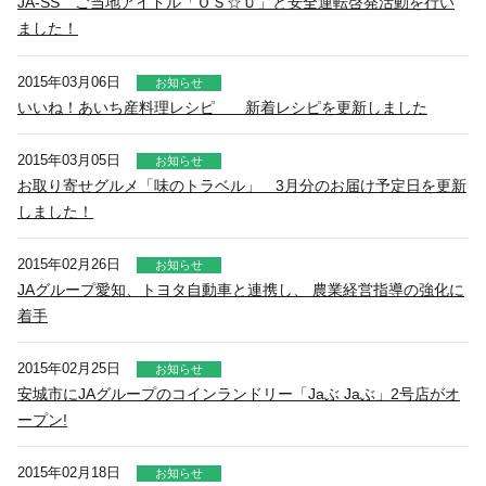
JA-SS ご当地アイドル「ＯＳ☆Ｕ」と安全運転啓発活動を行い
ました！
2015年03月06日
お知らせ
いいね！あいち産料理レシピ 新着レシピを更新しました
2015年03月05日
お知らせ
お取り寄せグルメ「味のトラベル」 3月分のお届け予定日を更新
しました！
2015年02月26日
お知らせ
JAグループ愛知、トヨタ自動車と連携し、 農業経営指導の強化に
着手
2015年02月25日
お知らせ
安城市にJAグループのコインランドリー「Jaぶ Jaぶ」2号店がオ
ープン!
2015年02月18日
お知らせ