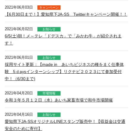
いきいき愛知
2021年06月03日
キャンペーン
【6月30日まで！】愛知県下JA-SS Twitterキャンペーン開催！！
2021年06月02日
お知らせ
6/5(土)朝！メ～テレ「ドデスカ」で「みかわ牛」が紹介されま
す！
2021年06月01日
お知らせ
採用サイト更新：【made in あいちビジネスの種をまく仕事体
験 5ｄaysインターンシップ】リクナビ２０２３にて参加受付
中！（6/30まで)
2021年04月20日
市場情報
令和３年５月１２日（水）あいち家畜市場で和牛市場開催
2021年04月16日
お知らせ
愛知県下JA-SSオリジナルLINEスタンプ販売中！【収益金は交通
安全のために寄付】