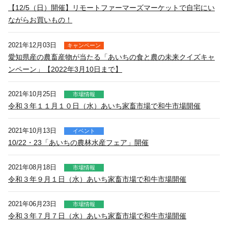
アルバイト採用
【12/5（日）開催】リモートファーマーズマーケットで自宅にい
青果物の市況概要
直営飲食店
ながらお買いもの！
リンク集
牛肉・豚肉・鶏卵を生産の皆様へ
JA-SS
広報誌「かけはし」
2021年12月03日
キャンペーン
あいち産 畜産物情報ニュース
愛知県産の農畜産物が当たる「あいちの食と農の未来クイズキャ
JA葬祭
お問い合わせ
ンペーン」【2022年3月10日まで】
畜産・お肉市況表一覧
直営店のご紹介
農畜産物衛生研究所
2021年10月25日
市場情報
「あいちJA-SS」公式サイト
令和３年１１月１０日（水）あいち家畜市場で和牛市場開催
肥料・農薬について
「JA葬祭あいち」紹介ページ
肥料＆農薬通信
2021年10月13日
イベント
JAの賃貸住宅
10/22・23「あいちの農林水産フェア」開催
安心・安全の取り組みについて
味のトラベル
営農支援センター
2021年08月18日
市場情報
JAタウン「あいちゴコロ」
令和３年９月１日（水）あいち家畜市場で和牛市場開催
生産履歴管理システム
いいね！あいち産料理レシピ
2021年06月23日
市場情報
JAあいち版GAP
令和３年７月７日（水）あいち家畜市場で和牛市場開催