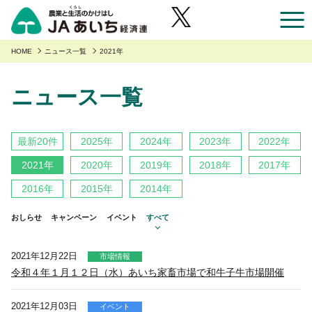
お近くのJAのお店一覧
HOME
ニュース一覧
2021年
ニュース一覧
あいち産のご紹介
あいち産のご紹介
安全・安心へのこだわり
最新20件
2025年
2024年
2023年
2022年
あいちの園芸
安全・安心へのこだわり
あいちの農業
2021年
2020年
2019年
2018年
2017年
あいちの野菜
あいち産 青果物の安全・安心
2016年
2015年
2014年
くらしに役立つ情報
あいちの果物
あいち産 畜産物の安全・安心
おしらせ
キャンペーン
イベント
すべて
くらしに役立つ情報
農家組合員の方へ
あいちの花
あいち産 お米の安全・安心
Aコープ
農家組合員の方へ
JAあいち経済連について
2021年12月22日
市場情報
あいちの畜産・お肉
令和４年１月１２日（水）あいち家畜市場で和牛子牛市場開催
野菜・果物・花を生産の皆様へ
グリーンセンター
職員採用
あいちの米・麦・大豆
園芸部の取り組み
2021年12月03日
食肉販売店
イベント