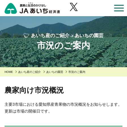
お近くのJAのお店一覧
あいち産のご紹介
あいちの園芸
あいち産のご紹介
市況のご案内
あいち産のご紹介
安全・安心へのこだわり
あいちの園芸
安全・安心へのこだわり
あいちの農業
あいちの野菜
HOME
あいち産のご紹介
あいちの園芸
市況のご案内
あいち産 青果物の安全・安心
くらしに役立つ情報
あいちの果物
あいち産 畜産物の安全・安心
農家向け市況概況
くらしに役立つ情報
農家組合員の方へ
あいちの花
あいち産 お米の安全・安心
Aコープ
農家組合員の方へ
JAあいち経済連について
主要3市場における愛知県産青果物の市況概況をお知らせします。
あいちの畜産・お肉
更新は市場の開催日です。
野菜・果物・花を生産の皆様へ
グリーンセンター
職員採用
あいちの米・麦・大豆
園芸部の取り組み
食肉販売店