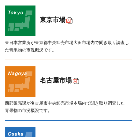
アルバイト採用
青果物の市況概要
直営飲食店
リンク集
東京市場
牛肉・豚肉・鶏卵を生産の皆様へ
JA-SS
広報誌「かけはし」
あいち産 畜産物情報ニュース
JA葬祭
お問い合わせ
東日本営業所が
東京都
中央
卸売市場
大田市場内
で聞き取り調査し
畜産・お肉市況表一覧
直営店のご紹介
た
青果物の
市況概況です。
農畜産物衛生研究所
「あいちJA-SS」公式サイト
肥料・農薬について
「JA葬祭あいち」紹介ページ
肥料＆農薬通信
名古屋市場
JAの賃貸住宅
安心・安全の取り組みについて
味のトラベル
営農支援センター
西部販売課が
名古屋市
中央
卸売市場
本場内
で聞き取り調査した
JAタウン「あいちゴコロ」
青果物の
市況概況です。
生産履歴管理システム
いいね！あいち産料理レシピ
JAあいち版GAP