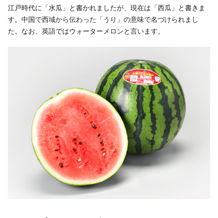
アルバイト採用
江戸時代に「水瓜」と書かれましたが、現在は「西瓜」と書きま
青果物の市況概要
直営飲食店
す。中国で西域から伝わった「うり」の意味で名づけられまし
リンク集
牛肉・豚肉・鶏卵を生産の皆様へ
た。なお、英語ではウォーターメロンと言います。
JA-SS
広報誌「かけはし」
あいち産 畜産物情報ニュース
JA葬祭
お問い合わせ
畜産・お肉市況表一覧
直営店のご紹介
農畜産物衛生研究所
「あいちJA-SS」公式サイト
肥料・農薬について
「JA葬祭あいち」紹介ページ
肥料＆農薬通信
JAの賃貸住宅
安心・安全の取り組みについて
味のトラベル
営農支援センター
JAタウン「あいちゴコロ」
生産履歴管理システム
いいね！あいち産料理レシピ
JAあいち版GAP