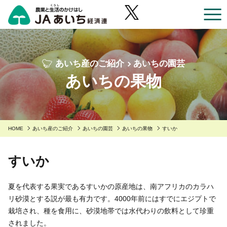
お近くのJAのお店一覧
あいち産のご紹介
あいちの園芸
あいち産のご紹介
あいちの果物
あいち産のご紹介
安全・安心へのこだわり
あいちの園芸
安全・安心へのこだわり
あいちの農業
あいちの野菜
HOME
あいち産のご紹介
あいちの園芸
あいちの果物
すいか
あいち産 青果物の安全・安心
くらしに役立つ情報
あいちの果物
あいち産 畜産物の安全・安心
すいか
くらしに役立つ情報
農家組合員の方へ
あいちの花
あいち産 お米の安全・安心
Aコープ
農家組合員の方へ
JAあいち経済連について
夏を代表する果実であるすいかの原産地は、南アフリカのカラハ
あいちの畜産・お肉
リ砂漠とする説が最も有力です。4000年前にはすでにエジプトで
野菜・果物・花を生産の皆様へ
グリーンセンター
職員採用
あいちの米・麦・大豆
栽培され、種を食用に、砂漠地帯では水代わりの飲料として珍重
園芸部の取り組み
されました。
食肉販売店