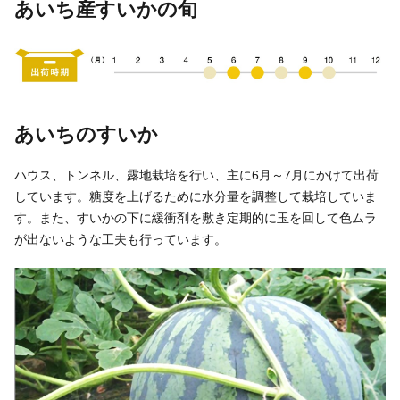
いきいき愛知
あいち産すいかの旬
あいちのすいか
ハウス、トンネル、露地栽培を行い、主に6月～7月にかけて出荷
しています。糖度を上げるために水分量を調整して栽培していま
す。また、すいかの下に緩衝剤を敷き定期的に玉を回して色ムラ
が出ないような工夫も行っています。