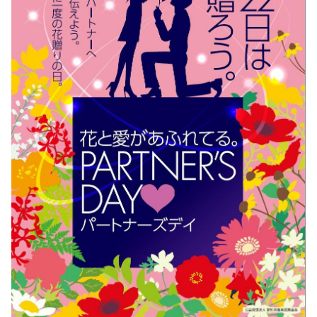
アルバイト採用
青果物の市況概要
直営飲食店
リンク集
牛肉・豚肉・鶏卵を生産の皆様へ
JA-SS
広報誌「かけはし」
あいち産 畜産物情報ニュース
JA葬祭
お問い合わせ
畜産・お肉市況表一覧
直営店のご紹介
農畜産物衛生研究所
「あいちJA-SS」公式サイト
肥料・農薬について
「JA葬祭あいち」紹介ページ
肥料＆農薬通信
JAの賃貸住宅
安心・安全の取り組みについて
味のトラベル
営農支援センター
JAタウン「あいちゴコロ」
生産履歴管理システム
いいね！あいち産料理レシピ
JAあいち版GAP