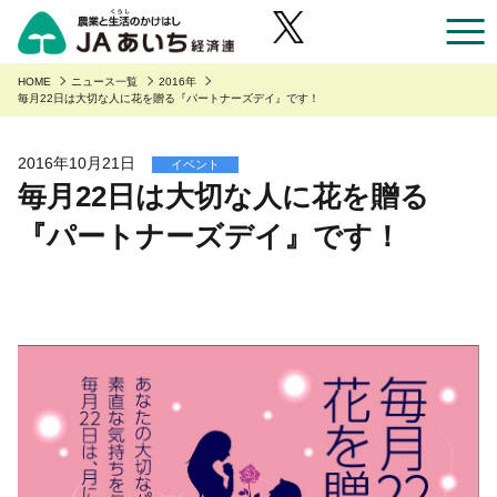
お近くのJAのお店一覧
HOME
ニュース一覧
2016年
毎月22日は大切な人に花を贈る『パートナーズデイ』です！
あいち産のご紹介
2016年10月21日
イベント
毎月22日は大切な人に花を贈る
あいち産のご紹介
安全・安心へのこだわり
『パートナーズデイ』です！
あいちの園芸
安全・安心へのこだわり
あいちの農業
あいちの野菜
あいち産 青果物の安全・安心
くらしに役立つ情報
あいちの果物
あいち産 畜産物の安全・安心
くらしに役立つ情報
農家組合員の方へ
あいちの花
あいち産 お米の安全・安心
Aコープ
農家組合員の方へ
JAあいち経済連について
あいちの畜産・お肉
野菜・果物・花を生産の皆様へ
グリーンセンター
職員採用
あいちの米・麦・大豆
園芸部の取り組み
食肉販売店