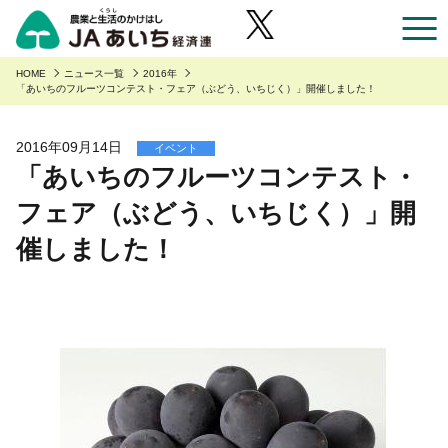
お近くのJAのお店一覧
HOME
ニュース一覧
2016年
「あいちのフルーツコンテスト・フェア（ぶどう、いちじく）」開催しました！
あいち産のご紹介
2016年09月14日
イベント
「あいちのフルーツコンテスト・
あいち産のご紹介
安全・安心へのこだわり
フェア（ぶどう、いちじく）」開
あいちの園芸
安全・安心へのこだわり
あいちの農業
催しました！
あいちの野菜
あいち産 青果物の安全・安心
くらしに役立つ情報
あいちの果物
あいち産 畜産物の安全・安心
くらしに役立つ情報
農家組合員の方へ
あいちの花
あいち産 お米の安全・安心
Aコープ
農家組合員の方へ
JAあいち経済連について
あいちの畜産・お肉
野菜・果物・花を生産の皆様へ
グリーンセンター
職員採用
あいちの米・麦・大豆
園芸部の取り組み
食肉販売店