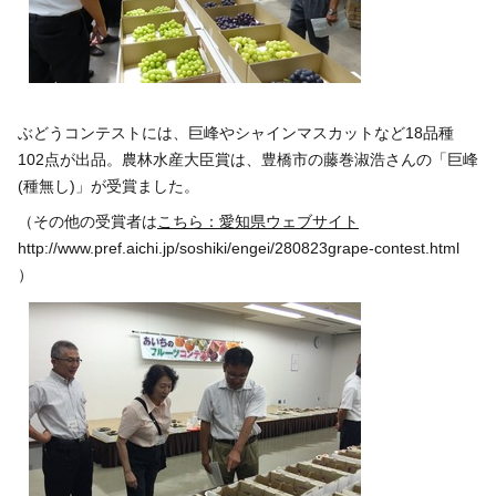
ぶどうコンテストには、巨峰やシャインマスカットなど18品種
102点が出品。農林水産大臣賞は、豊橋市の藤巻淑浩さんの「巨峰
(種無し)」が受賞ました。
（その他の受賞者は
こちら：愛知県ウェブサイト
http://www.pref.aichi.jp/soshiki/engei/280823grape-contest.html
）