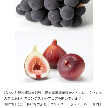
アルバイト採用
青果物の市況概要
直営飲食店
リンク集
牛肉・豚肉・鶏卵を生産の皆様へ
JA-SS
広報誌「かけはし」
あいち産 畜産物情報ニュース
JA葬祭
お問い合わせ
畜産・お肉市況表一覧
直営店のご紹介
農畜産物衛生研究所
「あいちJA-SS」公式サイト
肥料・農薬について
「JA葬祭あいち」紹介ページ
肥料＆農薬通信
JAの賃貸住宅
安心・安全の取り組みについて
味のトラベル
営農支援センター
JAタウン「あいちゴコロ」
生産履歴管理システム
いいね！あいち産料理レシピ
JAあいち経済連は愛知県、愛知県果樹振興会とともに、くだもの
JAあいち版GAP
の旬にあわせてコンテストやフェアを開いています。
8月23日には「あいちのぶどうコンテスト・フェア」を、9月2日