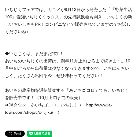
いちじくフェアでは、カゴメが9月13日から発売した「『野菜生活
100』愛知いちじくミックス」の先行試飲会も開き、いちじくの新
しいおいしさもPR！コンビニなどで販売されていますのでお試し
くださいね♪
◆いちじくは、まだまだ"旬"！
あいちのいちじくの出荷は、例年11月上旬ごろまで続きます。10
月中旬ごろから出荷量は少なくなってきますので、いちばんおい
しく、たくさん出回る今、ぜひ味わってください！
あいちの農産物を通信販売する「あいちゴコロ」でも、いちじく
を販売中です！（10月上旬までの販売）
⇒
JAタウン「あいちゴコロ」いちじく
（ http://www.ja-
town.com/shop/c/c-itijiku/ ）