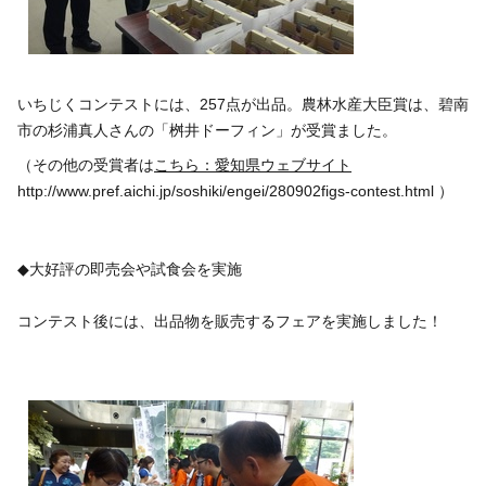
いちじくコンテストには、257点が出品。農林水産大臣賞は、碧南
市の杉浦真人さんの「桝井ドーフィン」が受賞ました。
（その他の受賞者は
こちら：愛知県ウェブサイト
http://www.pref.aichi.jp/soshiki/engei/280902figs-contest.html ）
◆大好評の即売会や試食会を実施
コンテスト後には、出品物を販売するフェアを実施しました！