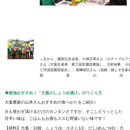
←左から、榎島弘光会長、小林広明さん（エディブルフ
さん（大葉生産者 東三温室園芸農協）、大村知事、 
三河温室園芸組合）、 尾﨑裕巳さん（花穂・穂じそ生産
部長の
◆産地おすすめ！「大葉のしょうゆ漬け」のつくり方
大葉農家の山本さんおすすめの食べかたをご紹介♪
火も使わず漬けるだけのカンタンさですが、すこしピリッとした
甘辛い味は、ごはんもお酒もススむ間違いない味です！
【材料】大葉：10枚、しょうゆ：小さじ1/2、だし(めんつゆ)：大