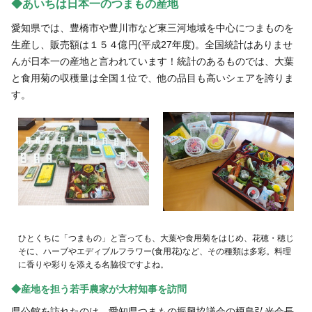
アルバイト採用
◆あいちは日本一のつまもの産地
青果物の市況概要
直営飲食店
愛知県では、豊橋市や豊川市など東三河地域を中心につまものを
リンク集
牛肉・豚肉・鶏卵を生産の皆様へ
生産し、販売額は１５４億円(平成27年度)。全国統計はありませ
JA-SS
広報誌「かけはし」
んが日本一の産地と言われています！統計のあるものでは、大葉
あいち産 畜産物情報ニュース
と食用菊の収穫量は全国１位で、他の品目も高いシェアを誇りま
JA葬祭
お問い合わせ
す。
畜産・お肉市況表一覧
直営店のご紹介
農畜産物衛生研究所
「あいちJA-SS」公式サイト
肥料・農薬について
「JA葬祭あいち」紹介ページ
肥料＆農薬通信
JAの賃貸住宅
安心・安全の取り組みについて
味のトラベル
営農支援センター
ひとくちに「つまもの」と言っても、大葉や食用菊をはじめ、花穂・穂じ
JAタウン「あいちゴコロ」
そに、ハーブやエディブルフラワー(食用花)など、その種類は多彩。料理
生産履歴管理システム
いいね！あいち産料理レシピ
に香りや彩りを添える名脇役ですよね。
JAあいち版GAP
◆産地を担う若手農家が大村知事を訪問
県公館を訪れたのは、愛知県つまもの振興協議会の榎島弘光会長