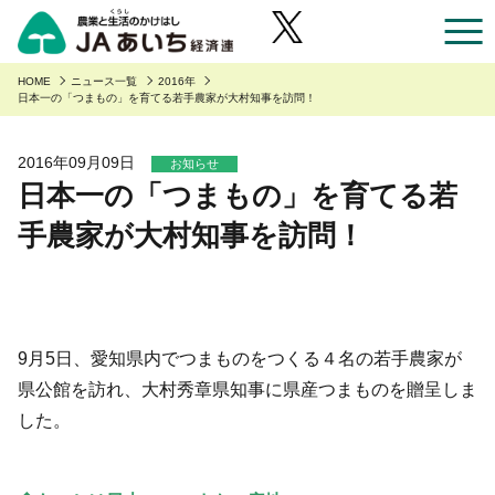
お近くのJAのお店一覧
HOME
ニュース一覧
2016年
日本一の「つまもの」を育てる若手農家が大村知事を訪問！
あいち産のご紹介
2016年09月09日
お知らせ
日本一の「つまもの」を育てる若
あいち産のご紹介
安全・安心へのこだわり
手農家が大村知事を訪問！
あいちの園芸
安全・安心へのこだわり
あいちの農業
あいちの野菜
あいち産 青果物の安全・安心
くらしに役立つ情報
あいちの果物
あいち産 畜産物の安全・安心
くらしに役立つ情報
農家組合員の方へ
9月5日、愛知県内でつまものをつくる４名の若手農家が
あいちの花
あいち産 お米の安全・安心
県公館を訪れ、大村秀章県知事に県産つまものを贈呈しま
Aコープ
農家組合員の方へ
JAあいち経済連について
あいちの畜産・お肉
した。
野菜・果物・花を生産の皆様へ
グリーンセンター
職員採用
あいちの米・麦・大豆
園芸部の取り組み
食肉販売店