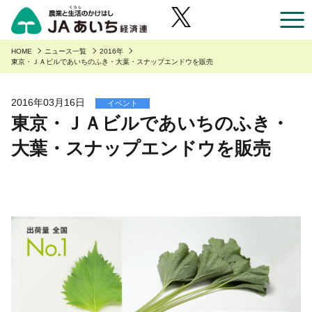
お近くのJAのお店一覧
HOME
ニュース一覧
2016年
東京・ＪＡビルであいちのふき・大葉・スナップエンドウを販売
あいち産のご紹介
2016年03月16日
イベント
東京・ＪＡビルであいちのふき・
あいち産のご紹介
安全・安心へのこだわり
大葉・スナップエンドウを販売
あいちの園芸
安全・安心へのこだわり
あいちの農業
あいちの野菜
あいち産 青果物の安全・安心
くらしに役立つ情報
あいちの果物
あいち産 畜産物の安全・安心
くらしに役立つ情報
農家組合員の方へ
あいちの花
あいち産 お米の安全・安心
Aコープ
農家組合員の方へ
JAあいち経済連について
あいちの畜産・お肉
野菜・果物・花を生産の皆様へ
グリーンセンター
職員採用
あいちの米・麦・大豆
園芸部の取り組み
食肉販売店