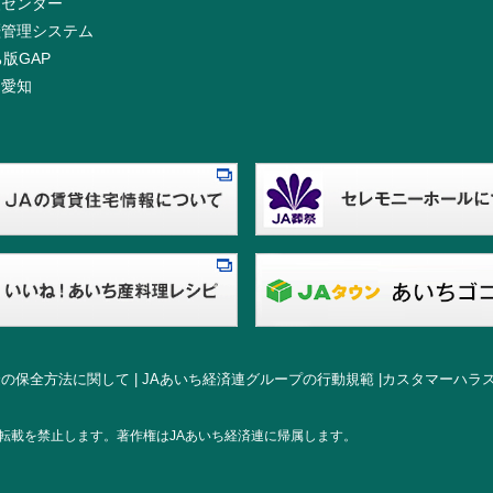
援センター
歴管理システム
ち版GAP
き愛知
金の保全方法に関して
|
JAあいち経済連グループの行動規範
|
カスタマーハラ
転載を禁止します。著作権はJAあいち経済連に帰属します。