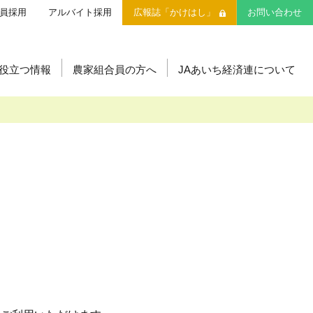
員採用
アルバイト採用
広報誌「かけはし」
お問い合わせ
役立つ情報
農家組合員の方へ
JAあいち経済連について
・安心
安心・安全の取り組みについて
直営飲食店
営農支援センター
生産履歴管理システム
味のトラベル
JAあいち版GAP
いきいき愛知