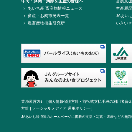
牛肉・豚肉・鶏卵を生産の皆様へ
営農支
あいち産 畜産物情報ニュース
生産履
畜産・お肉市況表一覧
JAあい
農畜産物衛生研究所
いきい
業務運営方針
［
個人情報保護方針・前払式支払手段の利用者資
方針
|
ソーシャルメディア 運用ポリシー
］
JAあいち経済連のホームページに掲載の文章・写真・図表などの無断