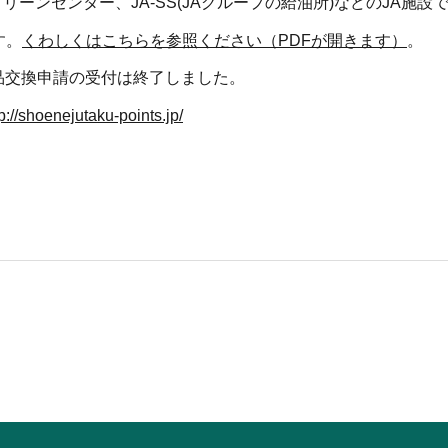
ーンセンター、JA-SS(JAグループの給油所)などのJA施設
す。
くわしくはこちらを参照ください（PDFが開きます）
。
商品交換申請の受付は終了しました。
ejutaku-points.jp/