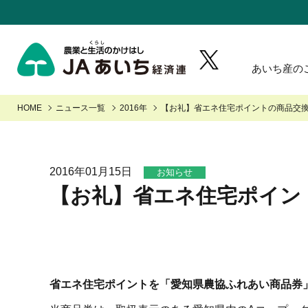
あいち産の
野菜・果物・花を生産の皆様へ
あいちの園芸
あいち産 青果物の安全・安心
Aコープ
牛肉・豚
HOME
ニュース一覧
2016年
【お礼】省エネ住宅ポイントの商品交
園芸部の取り組み
あいち
あいちの野菜
あいちの果物
JA-SS
J
青果物の市況概要
畜産・
あいちの米・麦・大豆
「あいちJA-SS」公式サイト
「JA
農畜産
2016年01月15日
お知らせ
JAタウン「あいちゴコロ」
いいね
【お礼】省エネ住宅ポイン
省エネ住宅ポイントを「愛知県農協ふれあい商品券