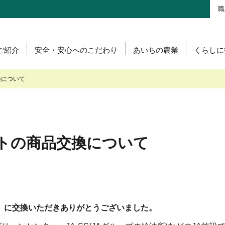
職
ご紹介
安全・安心へのこだわり
あいちの農業
くらしに
肉・鶏卵を生産の皆様へ
あいち産 畜産物の安全・安心
グリーンセンター
肥料・農薬について
あいちの畜産・お肉
あいち産 お米の安全
食肉販売店
換について
産 畜産物情報ニュース
肥料＆農薬通信
あいちの花
A葬祭
直営店のご紹介
お肉市況表一覧
葬祭あいち」紹介ページ
物衛生研究所
JAの賃貸住宅
！あいち産料理レシピ
トの商品交換について
」に交換いただきありがとうございました。