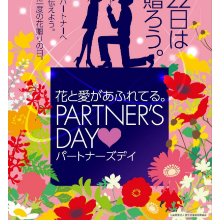
アルバイト採用
青果物の市況概要
直営飲食店
リンク集
牛肉・豚肉・鶏卵を生産の皆様へ
JA-SS
広報誌「かけはし」
あいち産 畜産物情報ニュース
JA葬祭
お問い合わせ
畜産・お肉市況表一覧
直営店のご紹介
農畜産物衛生研究所
「あいちJA-SS」公式サイト
肥料・農薬について
「JA葬祭あいち」紹介ページ
肥料＆農薬通信
JAの賃貸住宅
安心・安全の取り組みについて
味のトラベル
営農支援センター
JAタウン「あいちゴコロ」
生産履歴管理システム
いいね！あいち産料理レシピ
JAあいち版GAP