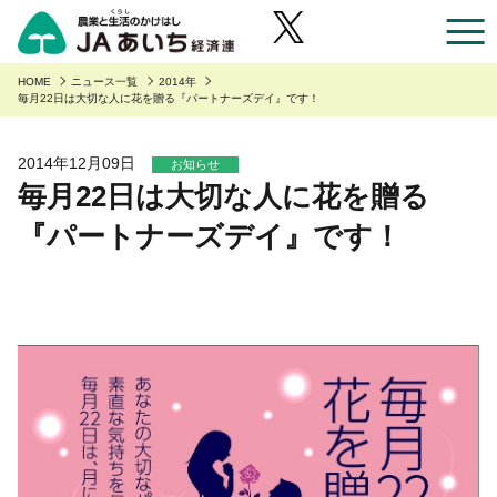
お近くのJAのお店一覧
HOME
ニュース一覧
2014年
毎月22日は大切な人に花を贈る『パートナーズデイ』です！
あいち産のご紹介
2014年12月09日
お知らせ
毎月22日は大切な人に花を贈る
あいち産のご紹介
安全・安心へのこだわり
『パートナーズデイ』です！
あいちの園芸
安全・安心へのこだわり
あいちの農業
あいちの野菜
あいち産 青果物の安全・安心
くらしに役立つ情報
あいちの果物
あいち産 畜産物の安全・安心
くらしに役立つ情報
農家組合員の方へ
あいちの花
あいち産 お米の安全・安心
Aコープ
農家組合員の方へ
JAあいち経済連について
あいちの畜産・お肉
野菜・果物・花を生産の皆様へ
グリーンセンター
職員採用
あいちの米・麦・大豆
園芸部の取り組み
食肉販売店