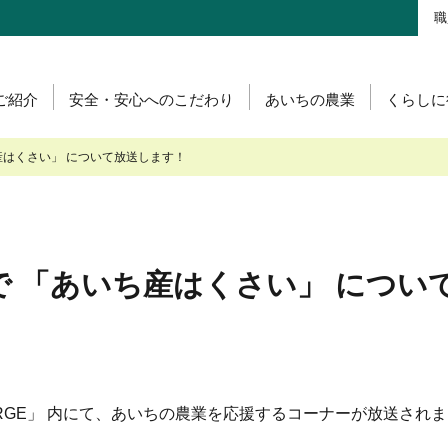
職
ご紹介
安全・安心へのこだわり
あいちの農業
くらしに
肉・鶏卵を生産の皆様へ
あいち産 畜産物の安全・安心
グリーンセンター
肥料・農薬について
あいちの畜産・お肉
あいち産 お米の安全
食肉販売店
ち産はくさい」 について放送します！
産 畜産物情報ニュース
肥料＆農薬通信
あいちの花
A葬祭
直営店のご紹介
お肉市況表一覧
葬祭あいち」紹介ページ
物衛生研究所
JAの賃貸住宅
！あいち産料理レシピ
Mで 「あいち産はくさい」 につ
NG CHARGE」 内にて、あいちの農業を応援するコーナーが放送されま