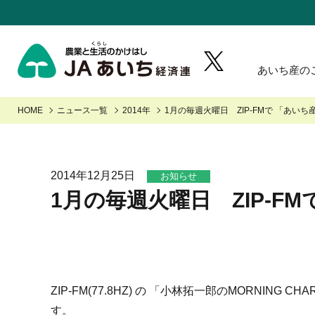
あいち産の
野菜・果物・花を生産の皆様へ
あいちの園芸
あいち産 青果物の安全・安心
Aコープ
牛肉・豚
HOME
ニュース一覧
2014年
1月の毎週火曜日 ZIP-FMで 「あい
園芸部の取り組み
あいち
あいちの野菜
あいちの果物
JA-SS
J
青果物の市況概要
畜産・
あいちの米・麦・大豆
「あいちJA-SS」公式サイト
「JA
農畜産
2014年12月25日
お知らせ
JAタウン「あいちゴコロ」
いいね
1月の毎週火曜日 ZIP-F
ZIP-FM(77.8HZ) の 「小林拓一郎のMORNI
す。