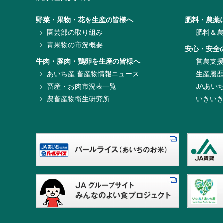
野菜・果物・花を生産の皆様へ
肥料・農薬
園芸部の取り組み
肥料＆
青果物の市況概要
安心・安全
牛肉・豚肉・鶏卵を生産の皆様へ
営農支
あいち産 畜産物情報ニュース
生産履
畜産・お肉市況表一覧
JAあい
農畜産物衛生研究所
いきい