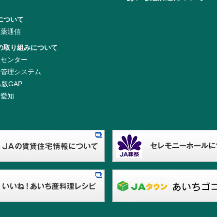
について
農薬通信
の取り組みについて
援センター
歴管理システム
ち版GAP
き愛知