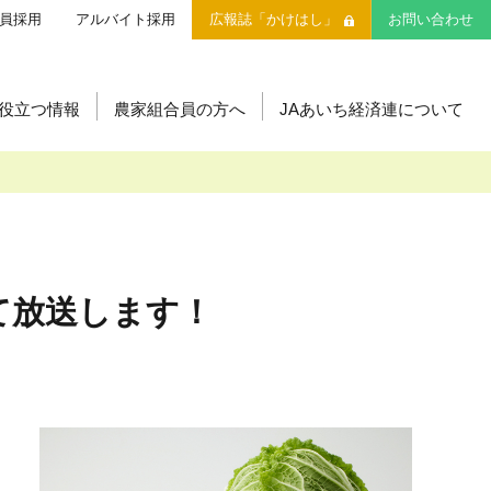
員採用
アルバイト採用
広報誌「かけはし」
お問い合わせ
役立つ情報
農家組合員の方へ
JAあいち経済連について
・安心
安心・安全の取り組みについて
直営飲食店
営農支援センター
生産履歴管理システム
味のトラベル
JAあいち版GAP
いきいき愛知
いて放送します！