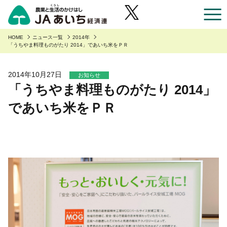
お近くのJAのお店一覧
HOME
ニュース一覧
2014年
「うちやま料理ものがたり 2014」であいち米をＰＲ
あいち産のご紹介
2014年10月27日
お知らせ
「うちやま料理ものがたり 2014」
あいち産のご紹介
安全・安心へのこだわり
であいち米をＰＲ
あいちの園芸
安全・安心へのこだわり
あいちの農業
あいちの野菜
あいち産 青果物の安全・安心
くらしに役立つ情報
あいちの果物
あいち産 畜産物の安全・安心
くらしに役立つ情報
農家組合員の方へ
あいちの花
あいち産 お米の安全・安心
Aコープ
農家組合員の方へ
JAあいち経済連について
あいちの畜産・お肉
野菜・果物・花を生産の皆様へ
グリーンセンター
職員採用
あいちの米・麦・大豆
園芸部の取り組み
食肉販売店