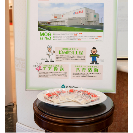
アルバイト採用
青果物の市況概要
直営飲食店
リンク集
牛肉・豚肉・鶏卵を生産の皆様へ
JA-SS
広報誌「かけはし」
あいち産 畜産物情報ニュース
JA葬祭
お問い合わせ
畜産・お肉市況表一覧
直営店のご紹介
農畜産物衛生研究所
「あいちJA-SS」公式サイト
肥料・農薬について
「JA葬祭あいち」紹介ページ
肥料＆農薬通信
JAの賃貸住宅
安心・安全の取り組みについて
味のトラベル
営農支援センター
JAタウン「あいちゴコロ」
生産履歴管理システム
いいね！あいち産料理レシピ
JAあいち版GAP