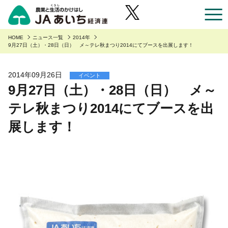
お近くのJAのお店一覧
HOME
ニュース一覧
2014年
9月27日（土）・28日（日） メ～テレ秋まつり2014にてブースを出展します！
あいち産のご紹介
2014年09月26日
イベント
9月27日（土）・28日（日） メ～
あいち産のご紹介
安全・安心へのこだわり
テレ秋まつり2014にてブースを出
あいちの園芸
安全・安心へのこだわり
あいちの農業
展します！
あいちの野菜
あいち産 青果物の安全・安心
くらしに役立つ情報
あいちの果物
あいち産 畜産物の安全・安心
くらしに役立つ情報
農家組合員の方へ
あいちの花
あいち産 お米の安全・安心
Aコープ
農家組合員の方へ
JAあいち経済連について
あいちの畜産・お肉
野菜・果物・花を生産の皆様へ
グリーンセンター
職員採用
あいちの米・麦・大豆
園芸部の取り組み
食肉販売店