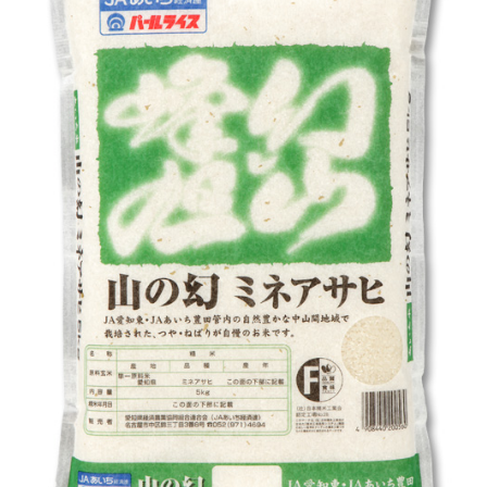
アルバイト採用
青果物の市況概要
直営飲食店
リンク集
牛肉・豚肉・鶏卵を生産の皆様へ
JA-SS
広報誌「かけはし」
あいち産 畜産物情報ニュース
JA葬祭
お問い合わせ
畜産・お肉市況表一覧
直営店のご紹介
農畜産物衛生研究所
「あいちJA-SS」公式サイト
肥料・農薬について
「JA葬祭あいち」紹介ページ
肥料＆農薬通信
JAの賃貸住宅
安心・安全の取り組みについて
味のトラベル
営農支援センター
JAタウン「あいちゴコロ」
生産履歴管理システム
いいね！あいち産料理レシピ
JAあいち版GAP