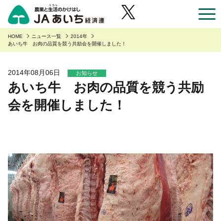
お近くのJAのお店一覧
HOME
ニュース一覧
2014年
あいち牛 お肉の品質を競う共励会を開催しました！
あいち産のご紹介
2014年08月06日
お知らせ
あいち牛 お肉の品質を競う共励
あいち産のご紹介
安全・安心へのこだわり
会を開催しました！
あいちの園芸
安全・安心へのこだわり
あいちの農業
あいちの野菜
あいち産 青果物の安全・安心
くらしに役立つ情報
あいちの果物
あいち産 畜産物の安全・安心
くらしに役立つ情報
農家組合員の方へ
あいちの花
あいち産 お米の安全・安心
Aコープ
農家組合員の方へ
JAあいち経済連について
あいちの畜産・お肉
野菜・果物・花を生産の皆様へ
グリーンセンター
職員採用
あいちの米・麦・大豆
園芸部の取り組み
食肉販売店