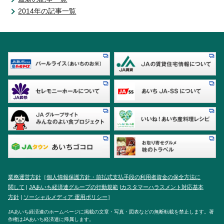
2014年の記事一覧
業務運営方針
［
個人情報保護方針・前払式支払手段の利用者資金の保全方法に
関して
|
JAあいち経済連グループの行動規範
|
カスタマーハラスメント対応基本
方針
|
ソーシャルメディア 運用ポリシー
］
JAあいち経済連のホームページに掲載の文章・写真・図表などの無断転載を禁止します。著
作権はJAあいち経済連に帰属します。