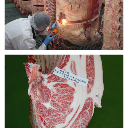
アルバイト採用
青果物の市況概要
直営飲食店
リンク集
牛肉・豚肉・鶏卵を生産の皆様へ
JA-SS
広報誌「かけはし」
あいち産 畜産物情報ニュース
JA葬祭
お問い合わせ
畜産・お肉市況表一覧
直営店のご紹介
農畜産物衛生研究所
「あいちJA-SS」公式サイト
肥料・農薬について
「JA葬祭あいち」紹介ページ
肥料＆農薬通信
JAの賃貸住宅
安心・安全の取り組みについて
味のトラベル
営農支援センター
JAタウン「あいちゴコロ」
生産履歴管理システム
いいね！あいち産料理レシピ
JAあいち版GAP