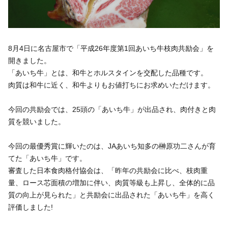
いきいき愛知
8月4日に名古屋市で「平成26年度第1回あいち牛枝肉共励会」を
開きました。
「あいち牛」とは、和牛とホルスタインを交配した品種です。
肉質は和牛に近く、和牛よりもお値打ちにお求めいただけます。
今回の共励会では、25頭の「あいち牛」が出品され、肉付きと肉
質を競いました。
今回の最優秀賞に輝いたのは、JAあいち知多の榊原功二さんが育
てた「あいち牛」です。
審査した日本食肉格付協会は、「昨年の共励会に比べ、枝肉重
量、ロース芯面積の増加に伴い、肉質等級も上昇し、全体的に品
質の向上が見られた」と共励会に出品された「あいち牛」を高く
評価しました!