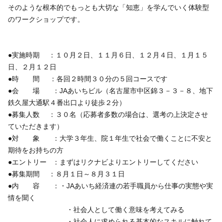
いきいき愛知
そのような根本的でもっとも大切な「知恵」を学んでいく体験型
のワークショップです。
●実施時期 ：１０月２日、１１月６日、１２月４日、１月１５
日、２月１２日
●時 間 ：各回２時間３０分の５回コースです
●会 場 ：JAあいちビル（名古屋市中区錦３－３－８、地下
鉄久屋大通駅４番出口より徒歩２分）
●募集人数 ：３０名（応募者多数の場合は、選考の上決定させ
ていただきます）
●対 象 ：大学３年生、院１年生で社会で働くことに不安と
期待をお持ちの方
●エントリー ：まずはリクナビよりエントリーしてください
●募集期間 ：８月１日～８月３１日
●内 容 ：・JAあいち経済連の若手職員から仕事の実態や実
情を聞く
・社会人として働く意味を考えてみる
・社会人に求められる基本的なスキルに触れて