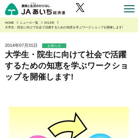
お近くのJAのお店一覧
HOME
ニュース一覧
2014年
大学生・院生に向けて社会で活躍するための知恵を学ぶワークショップを開催します!
あいち産のご紹介
2014年07月31日
お知らせ
大学生・院生に向けて社会で活躍
あいち産のご紹介
安全・安心へのこだわり
するための知恵を学ぶワークショ
あいちの園芸
安全・安心へのこだわり
あいちの農業
ップを開催します!
あいちの野菜
あいち産 青果物の安全・安心
くらしに役立つ情報
あいちの果物
あいち産 畜産物の安全・安心
くらしに役立つ情報
農家組合員の方へ
あいちの花
あいち産 お米の安全・安心
Aコープ
農家組合員の方へ
JAあいち経済連について
あいちの畜産・お肉
野菜・果物・花を生産の皆様へ
グリーンセンター
職員採用
あいちの米・麦・大豆
園芸部の取り組み
食肉販売店