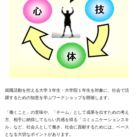
アルバイト採用
青果物の市況概要
直営飲食店
リンク集
牛肉・豚肉・鶏卵を生産の皆様へ
JA-SS
広報誌「かけはし」
あいち産 畜産物情報ニュース
JA葬祭
お問い合わせ
畜産・お肉市況表一覧
直営店のご紹介
農畜産物衛生研究所
「あいちJA-SS」公式サイト
肥料・農薬について
「JA葬祭あいち」紹介ページ
肥料＆農薬通信
JAの賃貸住宅
安心・安全の取り組みについて
就職活動を控える大学３年生・大学院１年生を対象に、社会で活
味のトラベル
躍するための知恵を学ぶワークショップを開催します。
営農支援センター
JAタウン「あいちゴコロ」
生産履歴管理システム
「働くこと」の意味や、「チーム」として成果を出すための考え
いいね！あいち産料理レシピ
方、相手に納得してもらい共感を得る「コミュニケーションスキ
JAあいち版GAP
ル」など、社会人として働き、社会に貢献するためには、ベース
となる大切なポイントがあります。