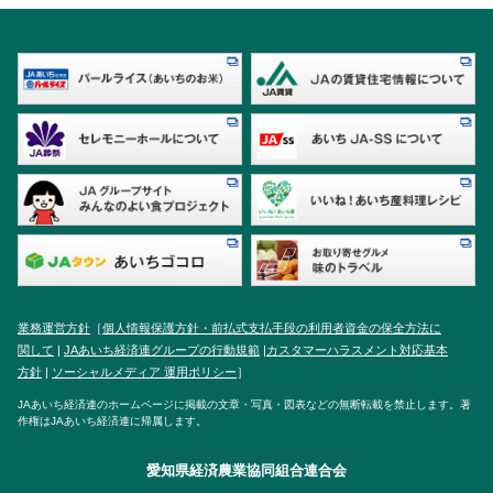
業務運営方針
［
個人情報保護方針・前払式支払手段の利用者資金の保全方法に
関して
|
JAあいち経済連グループの行動規範
|
カスタマーハラスメント対応基本
方針
|
ソーシャルメディア 運用ポリシー
］
JAあいち経済連のホームページに掲載の文章・写真・図表などの無断転載を禁止します。著
作権はJAあいち経済連に帰属します。
愛知県経済農業協同組合連合会