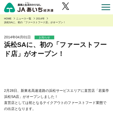
お近くのJAのお店一覧
HOME
ニュース一覧
2014年
浜松SAに、初の「ファーストフード店」がオープン！
あいち産のご紹介
2014年04月01日
お知らせ
浜松SAに、初の「ファーストフー
あいち産のご紹介
安全・安心へのこだわり
ド店」がオープン！
あいちの園芸
安全・安心へのこだわり
あいちの農業
あいちの野菜
あいち産 青果物の安全・安心
くらしに役立つ情報
あいちの果物
あいち産 畜産物の安全・安心
くらしに役立つ情報
農家組合員の方へ
あいちの花
あいち産 お米の安全・安心
Aコープ
2月28日、新東名高速道路の浜松サービスエリアに直営店「若葉亭
農家組合員の方へ
JAあいち経済連について
あいちの畜産・お肉
浜松SA店」がオープンしました！
野菜・果物・花を生産の皆様へ
グリーンセンター
直営店としては初となるテイクアウトのファーストフード業態で
職員採用
あいちの米・麦・大豆
の出店となります。
園芸部の取り組み
食肉販売店