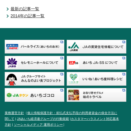
いきいき愛知
最新の記事一覧
2014年の記事一覧
業務運営方針
［
個人情報保護方針・前払式支払手段の利用者資金の保全方法に
関して
|
JAあいち経済連グループの行動規範
|
カスタマーハラスメント対応基本
方針
|
ソーシャルメディア 運用ポリシー
］