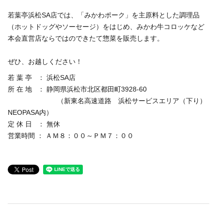
アルバイト採用
青果物の市況概要
若葉亭浜松SA店では、「みかわポーク」を主原料とした調理品
直営飲食店
リンク集
（ホットドッグやソーセージ）をはじめ、みかわ牛コロッケなど
牛肉・豚肉・鶏卵を生産の皆様へ
JA-SS
本会直営店ならではのできたて惣菜を販売します。
広報誌「かけはし」
あいち産 畜産物情報ニュース
JA葬祭
ぜひ、お越しください！
お問い合わせ
畜産・お肉市況表一覧
若 葉 亭 ： 浜松SA店
直営店のご紹介
農畜産物衛生研究所
所 在 地 ： 静岡県浜松市北区都田町3928-60
「あいちJA-SS」公式サイト
（新東名高速道路 浜松サービスエリア（下り）
肥料・農薬について
NEOPASA内）
「JA葬祭あいち」紹介ページ
肥料＆農薬通信
定 休 日 ： 無休
JAの賃貸住宅
営業時間 ： ＡＭ８：００～ＰＭ７：００
安心・安全の取り組みについて
味のトラベル
営農支援センター
JAタウン「あいちゴコロ」
生産履歴管理システム
いいね！あいち産料理レシピ
JAあいち版GAP