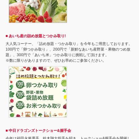
■ あいち産の詰め放題とつかみ取り!
大人気コーナー、「詰め放題・つかみ取り」を今年もご用意しております。
100円で「卵つかみ取り」、200円で「新鮮なあいち産野菜・果物のつめ放
題」、300円で「あいち米」つかみ取りに挑戦して頂けます。
※数に限りがありますので、ぜひお早めにご参加ください。
■ 中日ドラゴンズトークショー&握手会
今年は福田永将選手、鈴木翔太投手を招き、トークショー&握手会を開催し