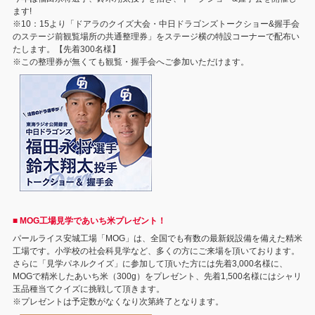
ます!
※10：15より「ドアラのクイズ大会・中日ドラゴンズトークショー&握手会
のステージ前観覧場所の共通整理券」をステージ横の特設コーナーで配布い
たします。【先着300名様】
※この整理券が無くても観覧・握手会へご参加いただけます。
■ MOG工場見学であいち米プレゼント！
パールライス安城工場「MOG」は、全国でも有数の最新鋭設備を備えた精米
工場です。小学校の社会科見学など、多くの方にご来場を頂いております。
さらに「見学パネルクイズ」に参加して頂いた方には先着3,000名様に、
MOGで精米したあいち米（300g）をプレゼント、先着1,500名様にはシャリ
玉品種当てクイズに挑戦して頂きます。
※プレゼントは予定数がなくなり次第終了となります。