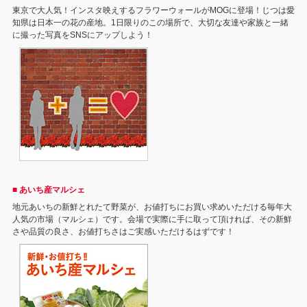
東京で大人気！インスタ映えするフラワーウォールがMOGに登場！じつは愛
知県は日本一の花の産地。1日限りのこの場所で、大切な友達や家族と一緒
に撮った写真をSNSにアップしよう！
■ あいち産マルシェ
地元あいちの新鮮とれたて野菜が、お値打ちにお買い求めいただける毎年大
人気の市場（マルシェ）です。会場で実際に手に取って頂ければ、その新鮮
さや品質の良さ、お値打ちさはご実感いただけるはずです！