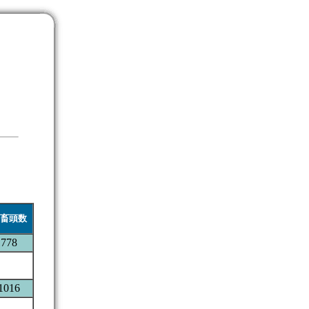
畜頭数
778
1016