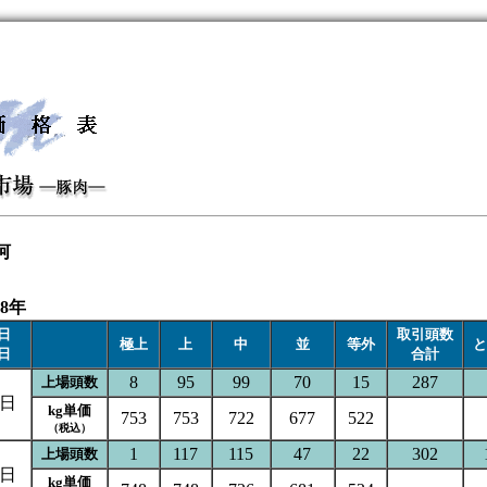
河
8年
日
取引頭数
極上
上
中
並
等外
と
日
合計
8
95
99
70
15
287
上場頭数
7日
kg単価
753
753
722
677
522
（税込）
1
117
115
47
22
302
上場頭数
6日
kg単価