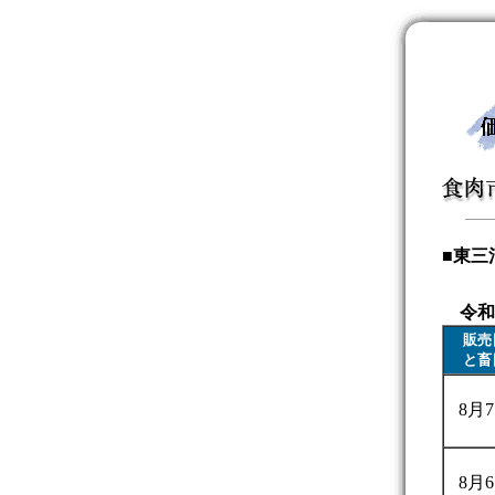
■東三
令和
販売
と畜
8月
8月